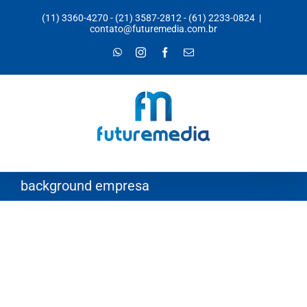
Ir
(11) 3360-4270
-
(21) 3587-2812
-
(61) 2233-0824
|
para
contato@futuremedia.com.br
o
WhatsApp
Instagram
Facebook
E-
mail
conteúdo
background empresa