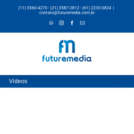
Ir
(11) 3360-4270
-
(21) 3587-2812
-
(61) 2233-0824
|
para
contato@futuremedia.com.br
o
WhatsApp
Instagram
Facebook
E-
mail
conteúdo
Vídeos
Robô Nik – Futuremedia