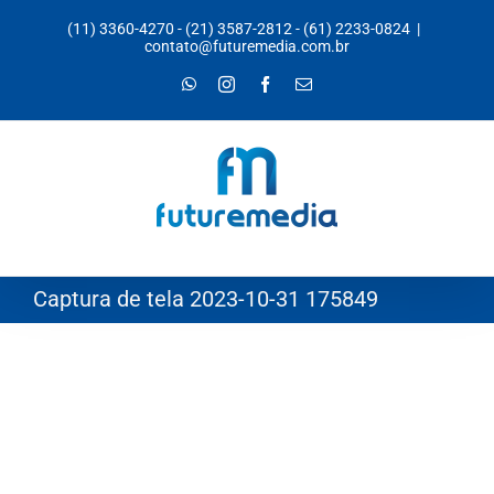
Ir
(11) 3360-4270
-
(21) 3587-2812
-
(61) 2233-0824
|
para
contato@futuremedia.com.br
o
WhatsApp
Instagram
Facebook
E-
mail
conteúdo
Captura de tela 2023-10-31 175849