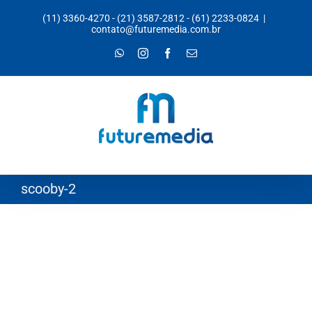
Ir
(11) 3360-4270
-
(21) 3587-2812
-
(61) 2233-0824
|
para
contato@futuremedia.com.br
o
WhatsApp
Instagram
Facebook
E-
mail
conteúdo
scooby-2