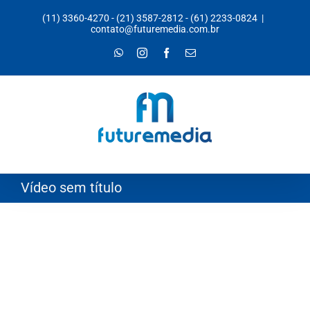
Ir
(11) 3360-4270
-
(21) 3587-2812
-
(61) 2233-0824
|
para
contato@futuremedia.com.br
o
WhatsApp
Instagram
Facebook
E-
mail
conteúdo
Vídeo sem título