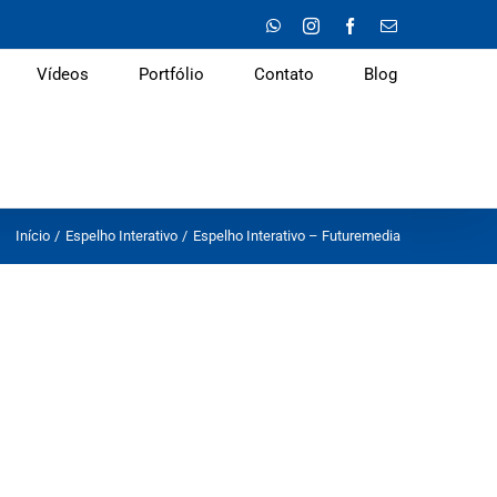
WhatsApp
Instagram
Facebook
E-
mail
Vídeos
Portfólio
Contato
Blog
Início
Espelho Interativo
Espelho Interativo – Futuremedia