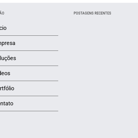
ÃO
POSTAGENS RECENTES
cio
presa
luções
deos
rtfólio
ntato