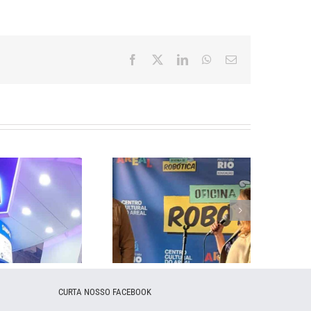
Facebook
X
LinkedIn
WhatsApp
E-
mail
Afroreggae –
– Hemo 2024
Gravação Arcanjo
Renegado
CURTA NOSSO FACEBOOK