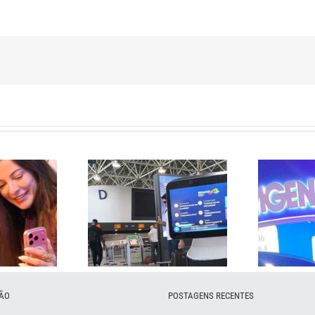
l – Rio
Aeroporto Galeão –
Amgen 
n Week
RJ
ÃO
POSTAGENS RECENTES