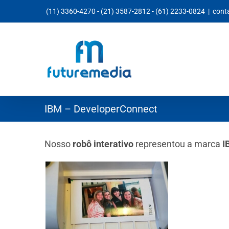
Ir
(11) 3360-4270
-
(21) 3587-2812
-
(61) 2233-0824
|
cont
para
o
conteúdo
IBM – DeveloperConnect
Nosso
robô interativo
representou a marca
I