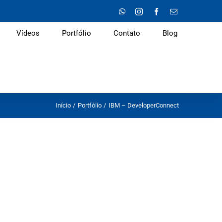
WhatsApp
Instagram
Facebook
E-
mail
Vídeos
Portfólio
Contato
Blog
Início
Portfólio
IBM – DeveloperConnect