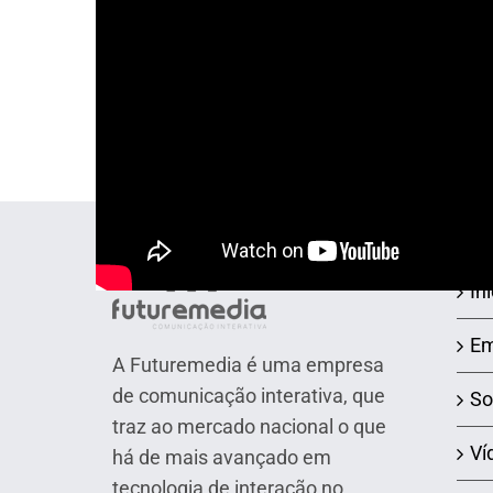
Robô Nik –
Robô Bud
Futuremedia
Futurem
NAVEGAÇ
Iní
Em
A Futuremedia é uma empresa
de comunicação interativa, que
So
traz ao mercado nacional o que
Ví
há de mais avançado em
tecnologia de interação no