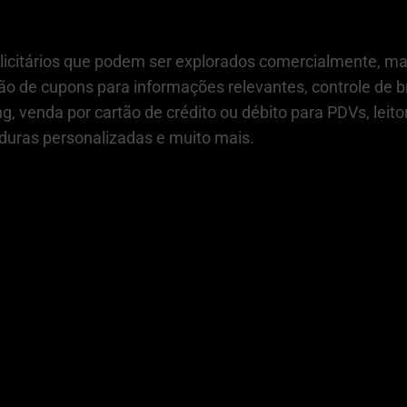
citários que podem ser explorados comercialmente, mapa
ão de cupons para informações relevantes, controle de bri
g, venda por cartão de crédito ou débito para PDVs, leito
lduras personalizadas e muito mais.
não deixa de nos
contatar
para um orçamento s