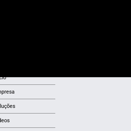
dy –
Cão Robótico Scooby
Robô
edia
– Futuremedia
Fut
ÃO
POSTAGENS RECENTES
cio
presa
luções
deos