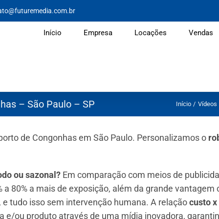
ato@futuremedia.com.br
Início
Empresa
Locações
Vendas
has – São Paulo – SP
Início
Vídeos
porto de Congonhas em São Paulo. Personalizamos o
ro
íodo ou sazonal?
Em comparação com meios de publicid
 a 80% a mais de exposição, além da grande vantagem c
 e tudo isso sem intervenção humana. A relação
custo x
a e/ou produto através de uma mídia inovadora, garantin