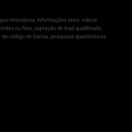
s interativos, informações úteis, vídeos
ndes ou filas, captação de lead qualificado,
r de código de barras, pesquisas quantitativas
em compromisso.
Facebook
X
LinkedIn
WhatsApp
E-
mail