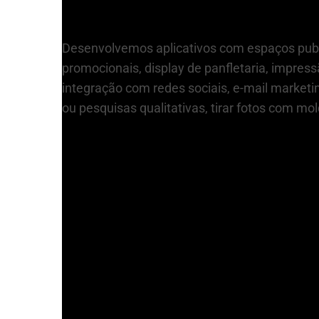
Desenvolvemos aplicativos com espaços publi
promocionais, display de panfletaria, impress
integração com redes sociais, e-mail marketin
ou pesquisas qualitativas, tirar fotos com mo
Se você deseja um robô para eventos, 
Compartilhe:
Projetos Relacionados