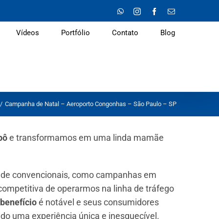
WhatsApp
Instagram
Facebook
E-
mail
Vídeos
Portfólio
Contato
Blog
Campanha de Natal – Aeroporto Congonhas – São Paulo – SP
bô
e transformamos em uma linda mamãe
ade convencionais, como campanhas em
ompetitiva de operarmos na linha de tráfego
 benefício
é notável e seus consumidores
do uma experiência única e inesquecível.