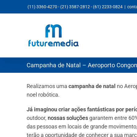
Ir
(11) 3360-4270
-
(21) 3587-2812
-
(61) 2233-0824
|
cont
para
o
conteúdo
Campanha de Natal – Aeroporto Congon
Realizamos uma
campanha de natal
no Aero
noel robótica.
Já imaginou criar ações fantásticas por per
outdoor,
nossas soluções
garantem entre 60%
das pessoas em locais de grande movimento,
terão a oportunidade de conhecer a sua marc