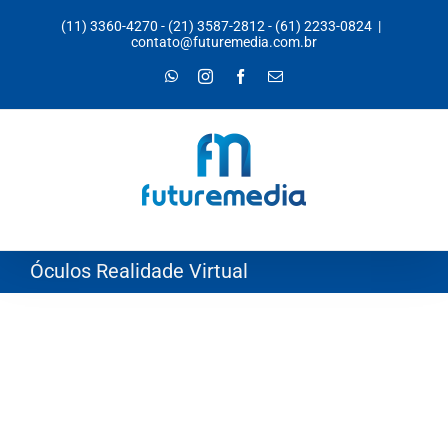
Ir
(11) 3360-4270
-
(21) 3587-2812
-
(61) 2233-0824
|
para
contato@futuremedia.com.br
o
WhatsApp
Instagram
Facebook
E-
mail
conteúdo
Óculos Realidade Virtual