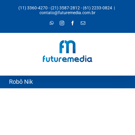
Ir
(11) 3360-4270
-
(21) 3587-2812
-
(61) 2233-0824
|
para
contato@futuremedia.com.br
o
WhatsApp
Instagram
Facebook
E-
mail
conteúdo
Robô Nik