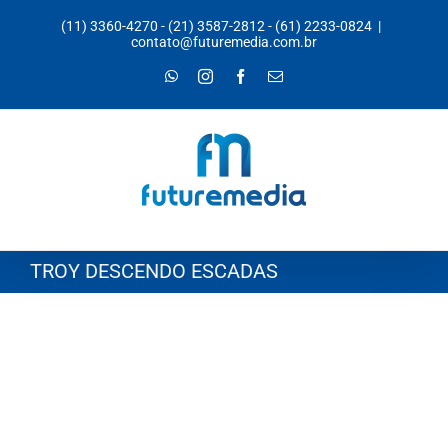
Ir
(11) 3360-4270
-
(21) 3587-2812
-
(61) 2233-0824
|
para
contato@futuremedia.com.br
o
WhatsApp
Instagram
Facebook
E-
mail
conteúdo
TROY DESCENDO ESCADAS