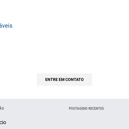
áveis
Interação através de gestos no ar com as mãos
As melhores soluções interativas estão aqui
ENTRE EM CONTATO
ÃO
POSTAGENS RECENTES
cio