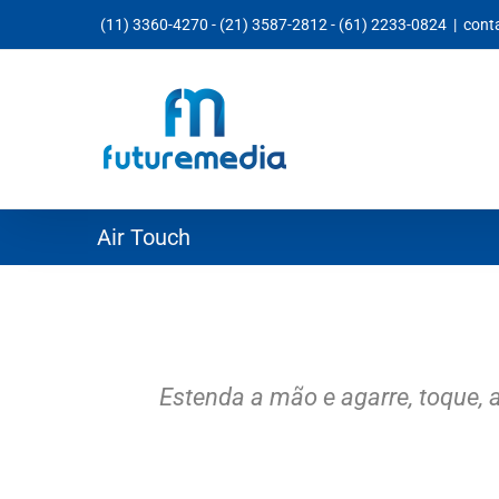
Ir
(11) 3360-4270
-
(21) 3587-2812
-
(61) 2233-0824
|
cont
para
o
conteúdo
Air Touch
Estenda a mão e agarre, toque, 