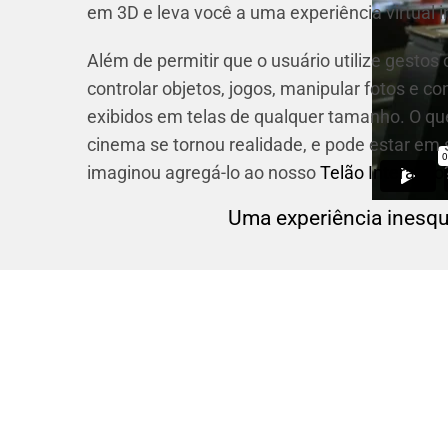
em 3D e leva você a uma experiência virtual in
Além de permitir que o usuário utilize gesto
controlar objetos, jogos, manipular fotos e 
exibidos em telas de qualquer tamanho. O q
cinema se tornou realidade, e pode estar em 
imaginou agregá-lo ao nosso
Telão Interativo
Uma experiência inesqu