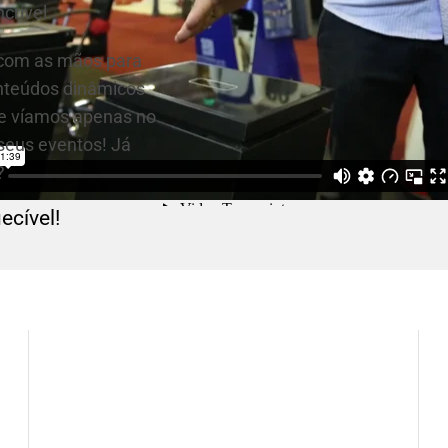
crível.
s com as mãos para
conteúdos dinâmicos
ue víamos apenas no
seus eventos! Já
?
ecível!