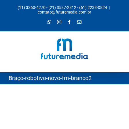
Ir
(11) 3360-4270
-
(21) 3587-2812
-
(61) 2233-0824
|
para
contato@futuremedia.com.br
o
WhatsApp
Instagram
Facebook
E-
mail
conteúdo
Braço-robotivo-novo-fm-branco2