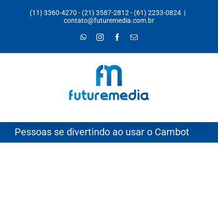
Ir
(11) 3360-4270
-
(21) 3587-2812
-
(61) 2233-0824
|
para
contato@futuremedia.com.br
o
WhatsApp
Instagram
Facebook
E-
mail
conteúdo
Pessoas se divertindo ao usar o Cambot