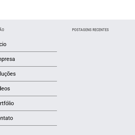
ÃO
POSTAGENS RECENTES
cio
presa
luções
deos
rtfólio
ntato