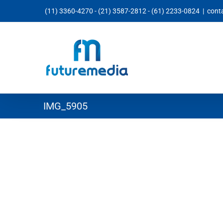
Ir
(11) 3360-4270
-
(21) 3587-2812
-
(61) 2233-0824
|
cont
para
o
conteúdo
IMG_5905