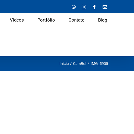
WhatsApp
Instagram
Facebook
E-
mail
Vídeos
Portfólio
Contato
Blog
Início
CamBot
IMG_5905