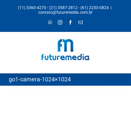
Ir
(11) 3360-4270
-
(21) 3587-2812
-
(61) 2233-0824
|
para
contato@futuremedia.com.br
o
WhatsApp
Instagram
Facebook
E-
mail
conteúdo
go1-camera-1024×1024