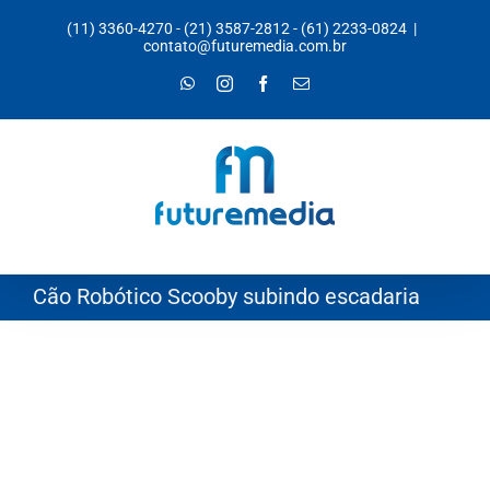
Ir
(11) 3360-4270
-
(21) 3587-2812
-
(61) 2233-0824
|
para
contato@futuremedia.com.br
o
WhatsApp
Instagram
Facebook
E-
mail
conteúdo
Cão Robótico Scooby subindo escadaria