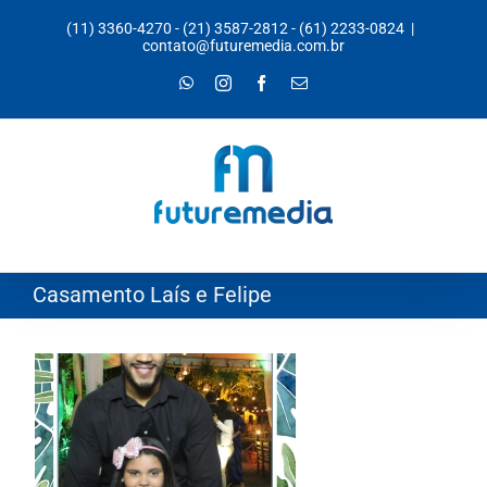
Ir
(11) 3360-4270
-
(21) 3587-2812
-
(61) 2233-0824
|
para
contato@futuremedia.com.br
o
WhatsApp
Instagram
Facebook
E-
mail
conteúdo
Casamento Laís e Felipe