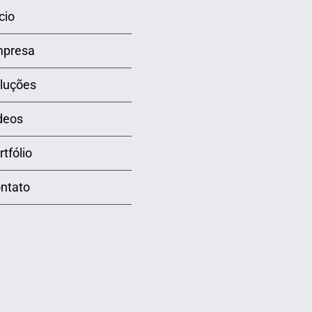
cio
presa
luções
deos
rtfólio
ntato