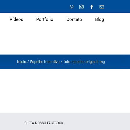
WhatsApp
Instagram
Facebook
E-
mail
Vídeos
Portfólio
Contato
Blog
Início
Espelho Interativo
foto-espelho-original-img
CURTA NOSSO FACEBOOK