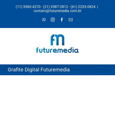
Ir
(11) 3360-4270
-
(21) 3587-2812
-
(61) 2233-0824
|
para
contato@futuremedia.com.br
o
WhatsApp
Instagram
Facebook
E-
mail
conteúdo
Grafite Digital Futuremedia