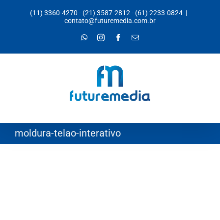
Ir
(11) 3360-4270
-
(21) 3587-2812
-
(61) 2233-0824
|
para
contato@futuremedia.com.br
o
WhatsApp
Instagram
Facebook
E-
mail
conteúdo
moldura-telao-interativo