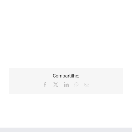
Compartilhe:
Facebook
X
LinkedIn
WhatsApp
E-
mail