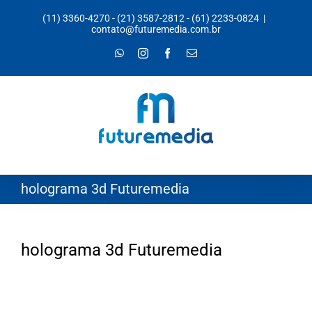
Ir
(11) 3360-4270
-
(21) 3587-2812
-
(61) 2233-0824
|
para
contato@futuremedia.com.br
o
WhatsApp
Instagram
Facebook
E-
mail
conteúdo
holograma 3d Futuremedia
holograma 3d Futuremedia