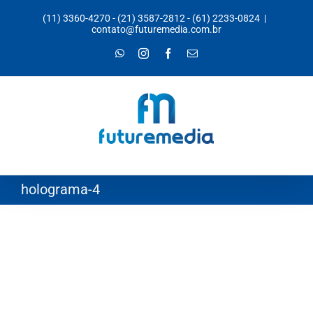
Ir
(11) 3360-4270
-
(21) 3587-2812
-
(61) 2233-0824
|
para
contato@futuremedia.com.br
o
WhatsApp
Instagram
Facebook
E-
mail
conteúdo
holograma-4