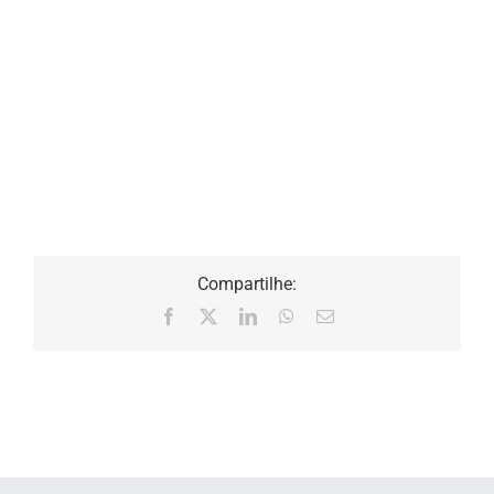
Compartilhe:
Facebook
X
LinkedIn
WhatsApp
E-
mail