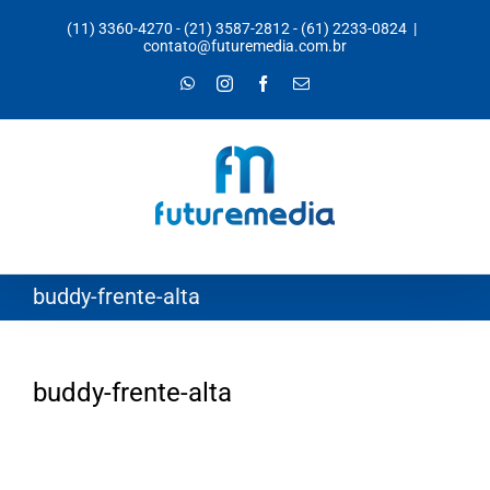
Ir
(11) 3360-4270
-
(21) 3587-2812
-
(61) 2233-0824
|
para
contato@futuremedia.com.br
o
WhatsApp
Instagram
Facebook
E-
mail
conteúdo
buddy-frente-alta
buddy-frente-alta