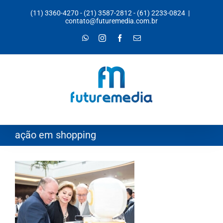
Ir
(11) 3360-4270
-
(21) 3587-2812
-
(61) 2233-0824
|
para
contato@futuremedia.com.br
o
WhatsApp
Instagram
Facebook
E-
mail
conteúdo
ação em shopping