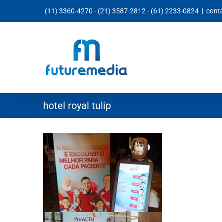
Ir
(11) 3360-4270
-
(21) 3587-2812
-
(61) 2233-0824
|
cont
para
o
conteúdo
hotel royal tulip