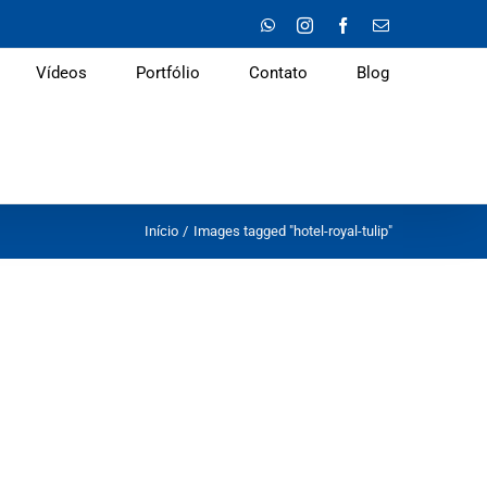
WhatsApp
Instagram
Facebook
E-
mail
Vídeos
Portfólio
Contato
Blog
Início
Images tagged "hotel-royal-tulip"