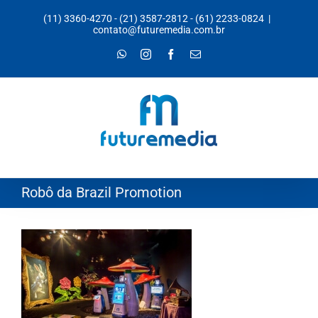
Ir
(11) 3360-4270
-
(21) 3587-2812
-
(61) 2233-0824
|
para
contato@futuremedia.com.br
o
WhatsApp
Instagram
Facebook
E-
mail
conteúdo
Robô da Brazil Promotion