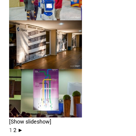
[Show slideshow]
1
2
►