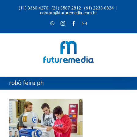
Ir
(11) 3360-4270
-
(21) 3587-2812
-
(61) 2233-0824
|
para
contato@futuremedia.com.br
o
WhatsApp
Instagram
Facebook
E-
mail
conteúdo
robô feira ph