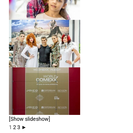
[Show slideshow]
1
2
3
►