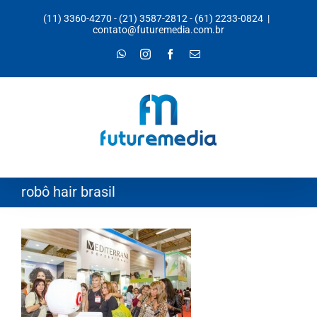
Ir
(11) 3360-4270
-
(21) 3587-2812
-
(61) 2233-0824
|
para
contato@futuremedia.com.br
o
WhatsApp
Instagram
Facebook
E-
mail
conteúdo
robô hair brasil