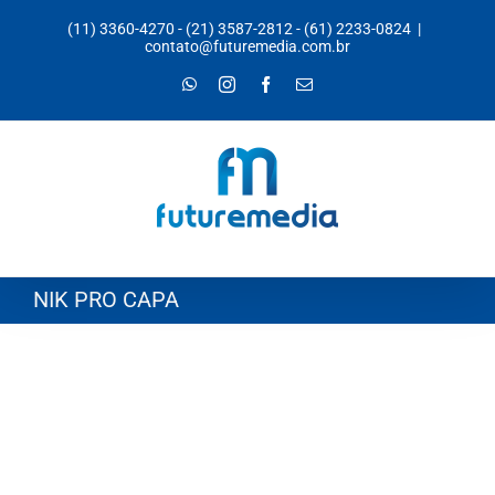
Ir
(11) 3360-4270
-
(21) 3587-2812
-
(61) 2233-0824
|
para
contato@futuremedia.com.br
o
WhatsApp
Instagram
Facebook
E-
mail
conteúdo
NIK PRO CAPA