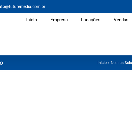
ato@futuremedia.com.br
Início
Empresa
Locações
Vendas
no
Início
Nossas Solu