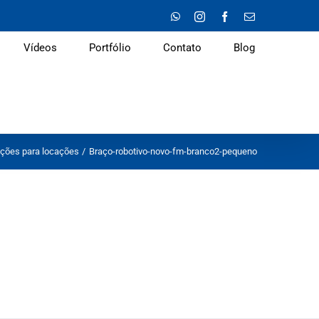
WhatsApp
Instagram
Facebook
E-
mail
Vídeos
Portfólio
Contato
Blog
ções para locações
Braço-robotivo-novo-fm-branco2-pequeno