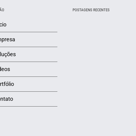
ÃO
POSTAGENS RECENTES
cio
presa
luções
deos
rtfólio
ntato