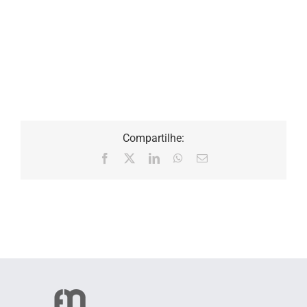
Compartilhe:
Facebook
X
LinkedIn
WhatsApp
E-
mail