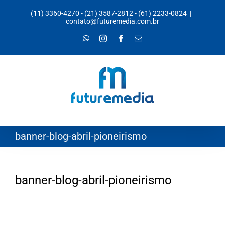
Ir
(11) 3360-4270
-
(21) 3587-2812
-
(61) 2233-0824
|
para
contato@futuremedia.com.br
o
WhatsApp
Instagram
Facebook
E-
mail
conteúdo
banner-blog-abril-pioneirismo
banner-blog-abril-pioneirismo