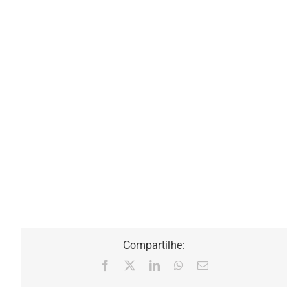
Compartilhe:
Facebook
X
LinkedIn
WhatsApp
E-
mail