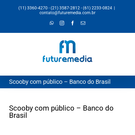
Ir
(11) 3360-4270
-
(21) 3587-2812
-
(61) 2233-0824
|
para
contato@futuremedia.com.br
o
WhatsApp
Instagram
Facebook
E-
mail
conteúdo
Scooby com público – Banco do Brasil
Scooby com público – Banco do
Brasil