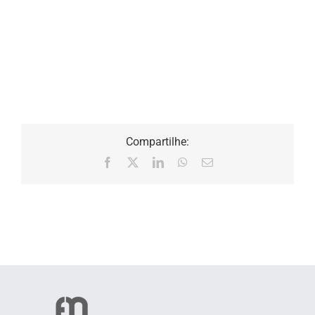
Compartilhe:
Facebook
X
LinkedIn
WhatsApp
E-
mail