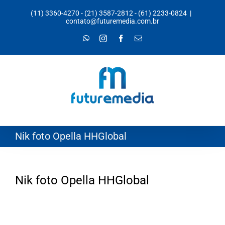
Ir
(11) 3360-4270
-
(21) 3587-2812
-
(61) 2233-0824
|
para
contato@futuremedia.com.br
o
WhatsApp
Instagram
Facebook
E-
mail
conteúdo
Nik foto Opella HHGlobal
Nik foto Opella HHGlobal