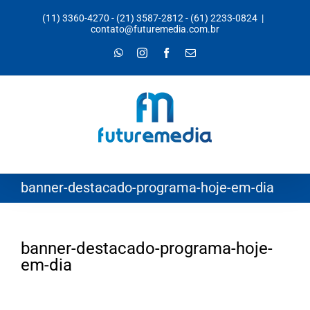
Ir
(11) 3360-4270
-
(21) 3587-2812
-
(61) 2233-0824
|
para
contato@futuremedia.com.br
o
WhatsApp
Instagram
Facebook
E-
mail
conteúdo
banner-destacado-programa-hoje-em-dia
banner-destacado-programa-hoje-
em-dia