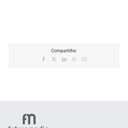
Compartilhe:
Facebook
X
LinkedIn
WhatsApp
E-
mail