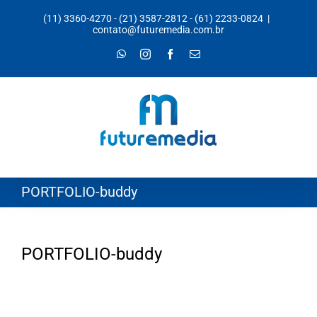
Ir
(11) 3360-4270
-
(21) 3587-2812
-
(61) 2233-0824
|
para
contato@futuremedia.com.br
o
WhatsApp
Instagram
Facebook
E-
mail
conteúdo
PORTFOLIO-buddy
PORTFOLIO-buddy