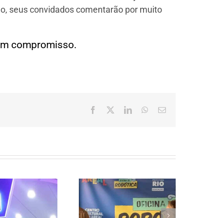
ação, seus convidados comentarão por muito
em compromisso.
Facebook
X
LinkedIn
WhatsApp
E-
mail