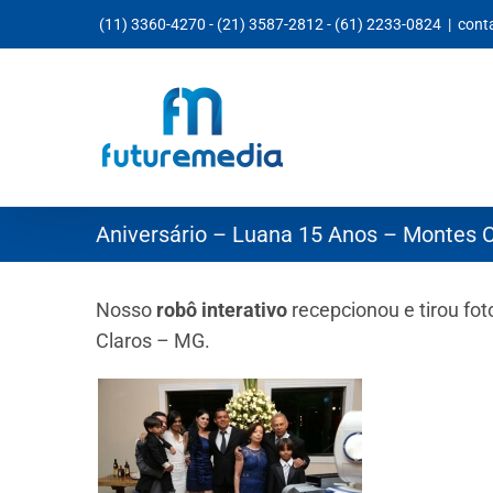
Ir
(11) 3360-4270
-
(21) 3587-2812
-
(61) 2233-0824
|
cont
para
o
conteúdo
Aniversário – Luana 15 Anos – Montes 
Nosso
robô interativo
recepcionou e tirou f
Claros – MG.