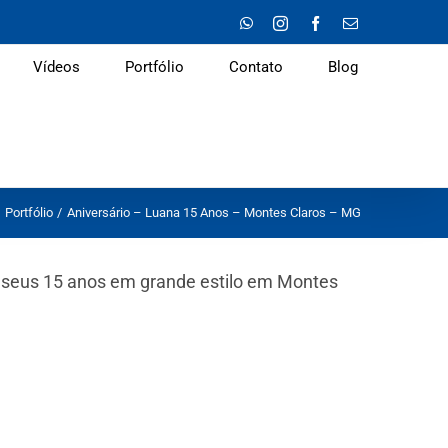
WhatsApp
Instagram
Facebook
E-
mail
Vídeos
Portfólio
Contato
Blog
Portfólio
Aniversário – Luana 15 Anos – Montes Claros – MG
 seus 15 anos em grande estilo em Montes