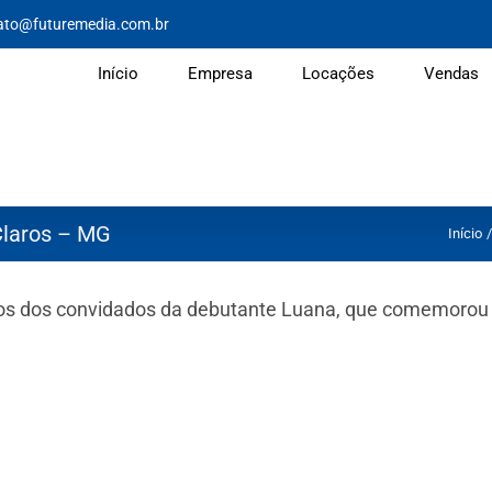
ato@futuremedia.com.br
Início
Empresa
Locações
Vendas
Claros – MG
Início
otos dos convidados da debutante Luana, que comemorou