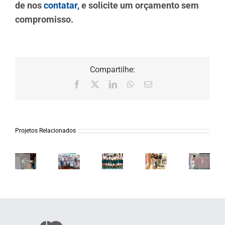
de nos
contatar
,
e solicite um orçamento sem
compromisso.
Compartilhe:
Facebook
X
LinkedIn
WhatsApp
E-
mail
Projetos Relacionados
Petrobras
Aché
11º
Nestlé
Syngenta
–
–
Ceos
–
–
Salão
Notávei
Family
Convenção
Showtec
do
do
Workshop
Abras
Automóvel
Ano