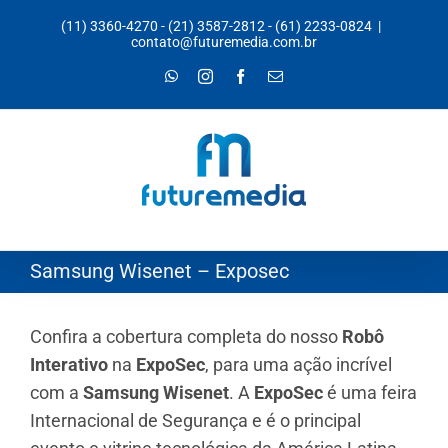
Ir
(11) 3360-4270
-
(21) 3587-2812
-
(61) 2233-0824
|
para
contato@futuremedia.com.br
o
WhatsApp
Instagram
Facebook
E-
mail
conteúdo
Samsung Wisenet – Exposec
Confira a cobertura completa do nosso
Robô
Interativo
na
ExpoSec
, para uma ação incrível
com a
Samsung Wisenet
. A
ExpoSec
é uma feira
Internacional de Segurança e é o principal