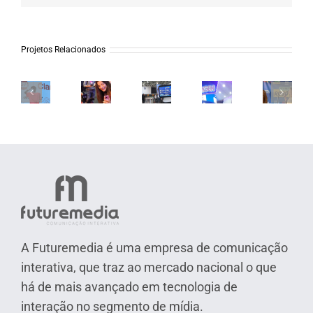
Projetos Relacionados
Maratona
Claro
Afroreg
do
Brasil
Aeroporto
Amgen
–
Rio
–
Galeão
–
Gravaçã
–
Rio
–
Hemo
Arcanjo
Claro
Innovation
RJ
2024
Renega
Brasil
Week
A Futuremedia é uma empresa de comunicação
interativa, que traz ao mercado nacional o que
há de mais avançado em tecnologia de
interação no segmento de mídia.