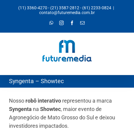
Ir
(11) 3360-4270
-
(21) 3587-2812
-
(61) 2233-0824
|
para
contato@futuremedia.com.br
o
WhatsApp
Instagram
Facebook
E-
mail
conteúdo
Syngenta – Showtec
Nosso
robô interativo
representou a marca
Syngenta
na
Showtec
, maior evento de
Agronegócio de Mato Grosso do Sul e deixou
investidores impactados.