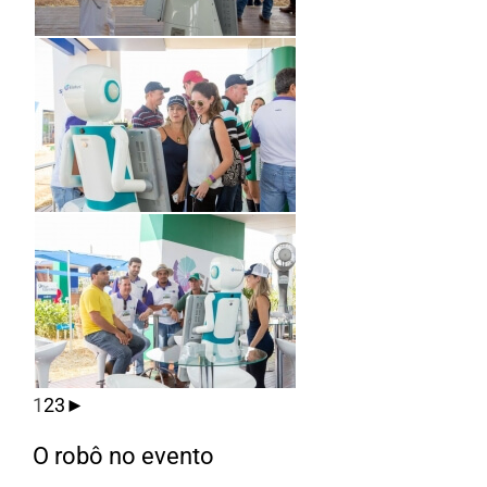
1
2
3
►
O robô no evento