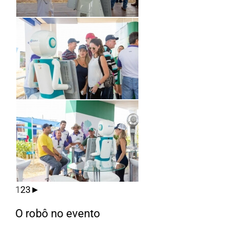
1
2
3
►
O robô no evento