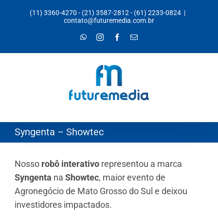
Ir
(11) 3360-4270
-
(21) 3587-2812
-
(61) 2233-0824
|
para
contato@futuremedia.com.br
o
WhatsApp
Instagram
Facebook
E-
mail
conteúdo
Syngenta – Showtec
Nosso
robô interativo
representou a marca
Syngenta
na
Showtec
, maior evento de
Agronegócio de Mato Grosso do Sul e deixou
investidores impactados.