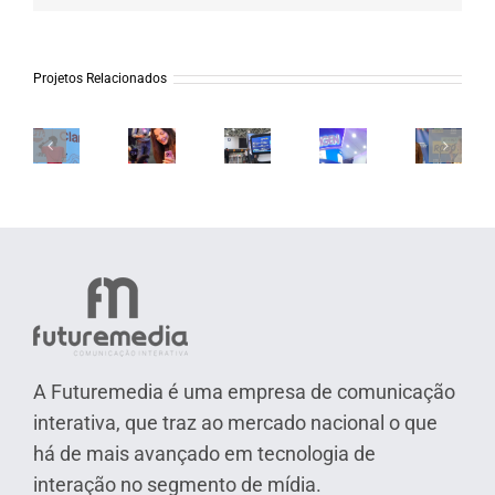
Projetos Relacionados
Maratona
Claro
Afroreg
do
Brasil
Aeroporto
Amgen
–
Rio
–
Galeão
–
Gravaçã
–
Rio
–
Hemo
Arcanjo
Claro
Innovation
RJ
2024
Renega
Brasil
Week
A Futuremedia é uma empresa de comunicação
interativa, que traz ao mercado nacional o que
há de mais avançado em tecnologia de
interação no segmento de mídia.