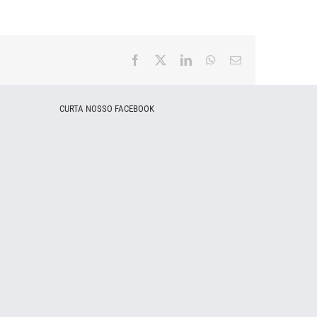
Facebook
X
LinkedIn
WhatsApp
E-
mail
CURTA NOSSO FACEBOOK