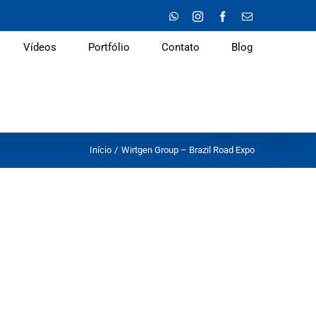
WhatsApp
Instagram
Facebook
E-
mail
Vídeos
Portfólio
Contato
Blog
Início
Wirtgen Group – Brazil Road Expo