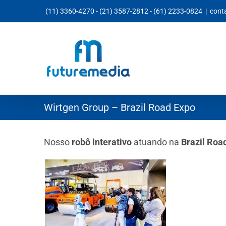
Ir
(11) 3360-4270
-
(21) 3587-2812
-
(61) 2233-0824
|
cont
para
o
conteúdo
Wirtgen Group – Brazil Road Expo
Nosso
robô interativo
atuando na
Brazil Roa