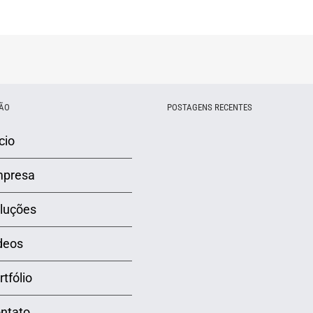
ÃO
POSTAGENS RECENTES
cio
presa
luções
deos
rtfólio
ntato