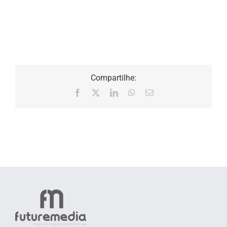
Compartilhe:
Facebook
X
LinkedIn
WhatsApp
E-
mail