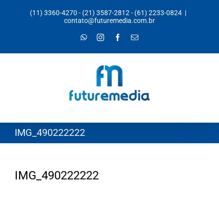
Ir
(11) 3360-4270
-
(21) 3587-2812
-
(61) 2233-0824
|
para
contato@futuremedia.com.br
o
WhatsApp
Instagram
Facebook
E-
mail
conteúdo
IMG_490222222
IMG_490222222