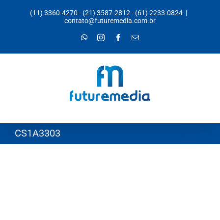
Ir
(11) 3360-4270
-
(21) 3587-2812
-
(61) 2233-0824
|
para
contato@futuremedia.com.br
o
WhatsApp
Instagram
Facebook
E-
mail
conteúdo
CS1A3303