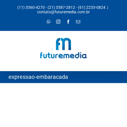
Ir
(11) 3360-4270
-
(21) 3587-2812
-
(61) 2233-0824
|
para
contato@futuremedia.com.br
o
WhatsApp
Instagram
Facebook
E-
mail
conteúdo
expressao-embaracada