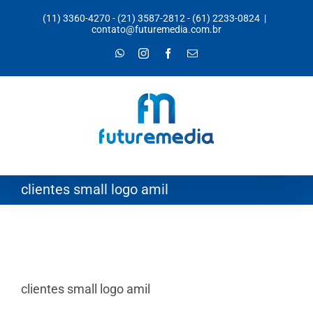
Ir
(11) 3360-4270
-
(21) 3587-2812
-
(61) 2233-0824
|
para
contato@futuremedia.com.br
o
WhatsApp
Instagram
Facebook
E-
mail
conteúdo
clientes small logo amil
clientes small logo amil