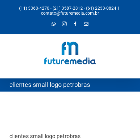
Ir
(11) 3360-4270
-
(21) 3587-2812
-
(61) 2233-0824
|
para
contato@futuremedia.com.br
o
WhatsApp
Instagram
Facebook
E-
mail
conteúdo
clientes small logo petrobras
clientes small logo petrobras