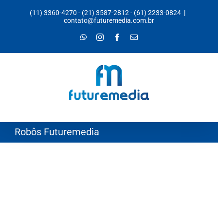
Ir
(11) 3360-4270
-
(21) 3587-2812
-
(61) 2233-0824
|
para
contato@futuremedia.com.br
o
WhatsApp
Instagram
Facebook
E-
mail
conteúdo
Robôs Futuremedia