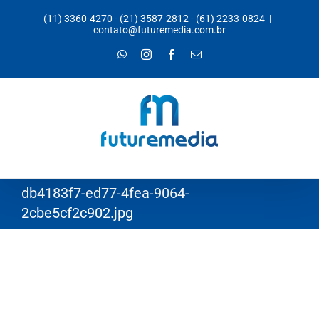
Ir
(11) 3360-4270
-
(21) 3587-2812
-
(61) 2233-0824
|
para
contato@futuremedia.com.br
o
WhatsApp
Instagram
Facebook
E-
mail
conteúdo
db4183f7-ed77-4fea-9064-
2cbe5cf2c902.jpg