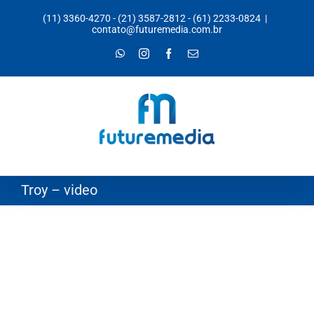
Ir
(11) 3360-4270
-
(21) 3587-2812
-
(61) 2233-0824
|
para
contato@futuremedia.com.br
o
WhatsApp
Instagram
Facebook
E-
mail
conteúdo
Troy – video