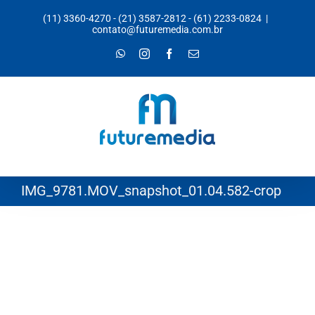
Ir
(11) 3360-4270
-
(21) 3587-2812
-
(61) 2233-0824
|
para
contato@futuremedia.com.br
o
WhatsApp
Instagram
Facebook
E-
mail
conteúdo
IMG_9781.MOV_snapshot_01.04.582-crop